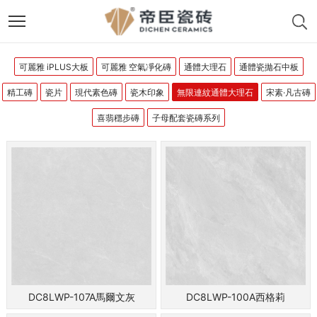
可麗雅 iPLUS大板
可麗雅 空氣凈化磚
通體大理石
通體瓷拋石中板
精工磚
瓷片
現代素色磚
瓷木印象
無限連紋通體大理石
宋素·凡古磚
喜翡穩步磚
子母配套瓷磚系列
DC8LWP-107A馬爾文灰
DC8LWP-100A西格莉