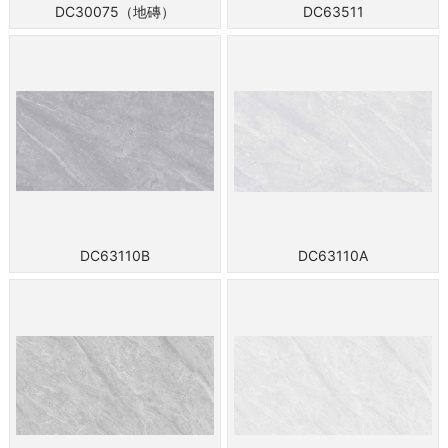
DC30075（地磚）
DC63511
DC63110B
DC63110A