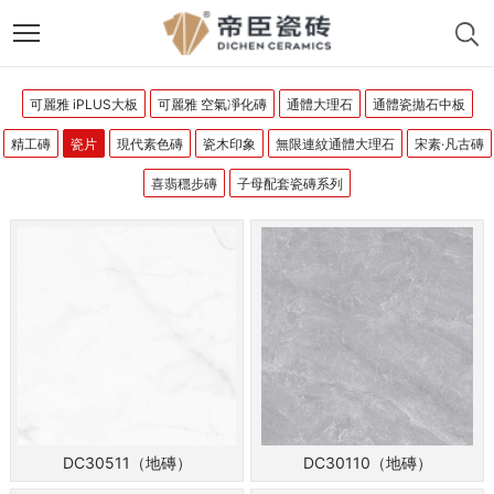
可麗雅 iPLUS大板
可麗雅 空氣凈化磚
通體大理石
通體瓷拋石中板
精工磚
瓷片
現代素色磚
瓷木印象
無限連紋通體大理石
宋素·凡古磚
喜翡穩步磚
子母配套瓷磚系列
DC30511（地磚）
DC30110（地磚）